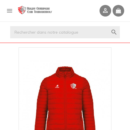


