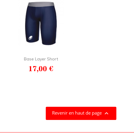
Base Layer Short
Prix
17,00 €

Revenir en haut de page