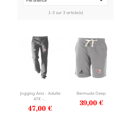

Pertinence
1-3 sur 3 article(s)
Jogging Aria - Adulte
Bermuda Deep
47€ -...
Prix
39,00 €
Prix
47,00 €