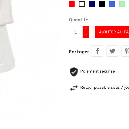
Rouge
Marine
Noir
Bleu
Ve
Blanc
roy
li
Quantité
AJOUTER AU PA
Partager
Paiement sécurisé
Retour possible sous 7 jo